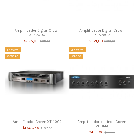
Amplificador Digital Crown
Amplificador Digital Crown
XLS2000
XLS2502
$325,00
$821,00
$377,00
$952,36
¡En oferta!
¡En oferta!
-$250,62
-$72,80
Amplificador Crown XTI4002
Amplificador de Linea Crown
280MA
$1.566,40
$1.817,02
$455,00
$527,80