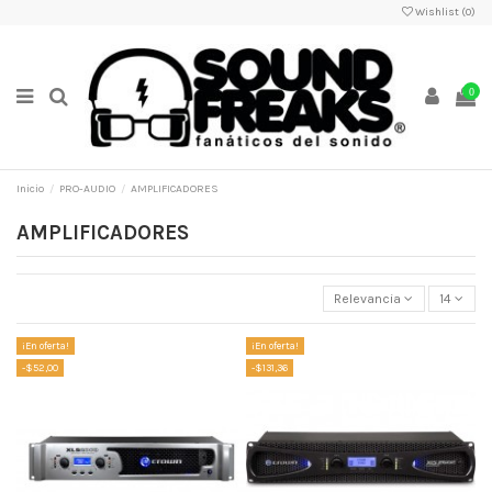
Wishlist (
0
)
0
Inicio
PRO-AUDIO
AMPLIFICADORES
AMPLIFICADORES
Relevancia
14
¡En oferta!
¡En oferta!
-$52,00
-$131,36