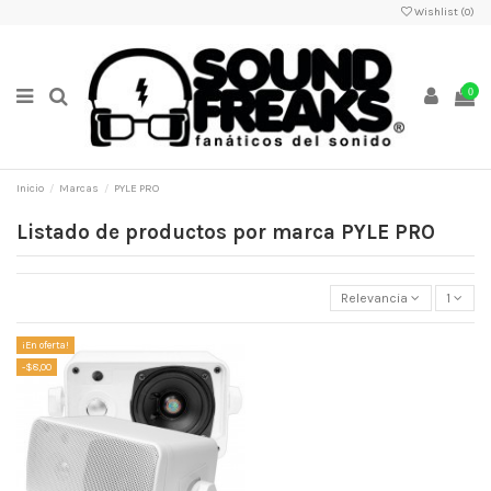
Wishlist (
0
)
0
Inicio
Marcas
PYLE PRO
Listado de productos por marca PYLE PRO
Relevancia
1
¡En oferta!
-$8,00