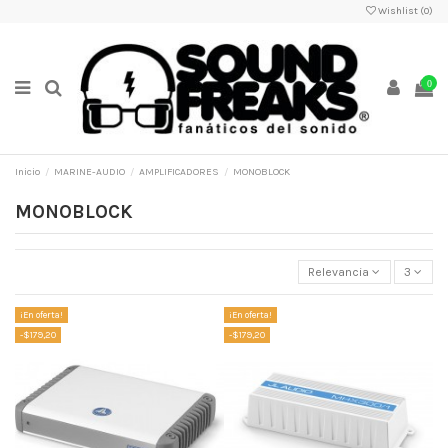
Wishlist (
0
)
0
Inicio
MARINE-AUDIO
AMPLIFICADORES
MONOBLOCK
MONOBLOCK
Relevancia
3
¡En oferta!
¡En oferta!
-$179,20
-$179,20