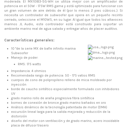
moderada.
El MX10IB3-SG-WH se utiliza mejor con un amplificador de
potencia en el 50W - 175W RMS gama y está optimizado para funcionar con
un gran volumen de aire detrás de él (por lo menos 2 pies cúbicos..).
Si
necesita un controlador de subwoofer que opera en un pequeño recinto
cerrado, seleccione el M10W5, en su lugar.
Al igual que todos los altavoces
marinos JL Audio, este controlador está construido para soportar un
ambiente marino real de agua salada y entregar años de placer auditivo.
Características generales:
10 "de la serie MX de bafle infinito marina
Subwoofer
Manejo de poder:
RMS: 175 watts
Impedancia: 4 ohmios
Recomendada rango de potencia: 50 - 175 vatios RMS
cuerpos de cono de polipropileno relleno de mica moldeado por
inyección
borde de caucho sintético especialmente formulado con inhibidores
UV
grado marino rollo de araña progresiva fibra sintética
bornes de conexión de bronce grado marino bañados en oro
Análisis dinámico de la tecnología patentada de motor (DMA)
excursión lineal larga para la salida mejorada y reducción de la
distorsión
diseño del motor con ventilación y de grado marino, acero inoxidable
placa de difusor trasero