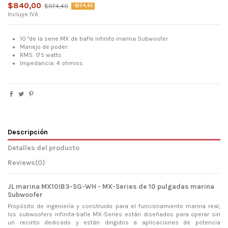
$840,00
$974,40
-$134,40
Incluye IVA
10 "de la serie MX de bafle infinito marina Subwoofer
Manejo de poder:
RMS: 175 watts
Impedancia: 4 ohmios
Descripción
Detalles del producto
Reviews
(0)
JL marina MX10IB3-SG-WH - MX-Series de 10 pulgadas marina
Subwoofer
Propósito de ingeniería y construido para el funcionamiento marina real,
los subwoofers infinita-bafle MX-Series están diseñados para operar sin
un recinto dedicado y están dirigidos a aplicaciones de potencia