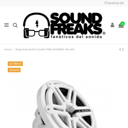
Wishlist (
0
)
0
Inicio
Bajo Marino 10 Jl Audio 175W MX10IB3-SG-WH
¡En oferta!
-$134,40