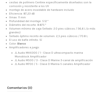
cestas de polímero Centrex específicamente diseñados son la
corrosión y resistente a los UV
montaje de acero inoxidable de hardware incluido
Eficiencia: 87,23 dB
Xmax: 11 mm
Profundidad del montaje: 5.12 "
Diámetro del recorte: 8.875 "
Volumen mínimo de caja Sellado: 2.0 pies cúbicos / 56,6 L (o más
grandes)
Sellado óptimo recinto de volumen: 2,5 pies cúbicos / 70.8 L
El uso de bafle infinito: Sí
Color:
Blanco
Amplificadores a juego:
JL Audio MHX300 / 1 - Clase D ultracompacto marina
Monoblock Amplificador
JL Audio M500 / 3 - Clase D Marine 3-canal de amplificación
JL Audio M700 / 5 - Clase D Marina 5 canales Amplificador
Comentarios (0)