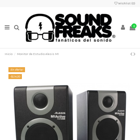
Wishlist (
0
)
0
Inicio
Monitor de Estudio Alesis M1
¡En oferta!
-$24,00