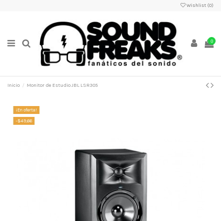
Wishlist (
0
)
0
Inicio
Monitor de Estudio JBL LSR305
¡En oferta!
-$49,66