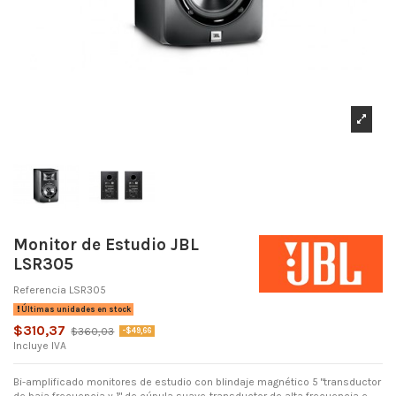
Monitor de Estudio JBL
LSR305
Referencia
LSR305
Últimas unidades en stock
$310,37
$360,03
-$49,66
Incluye IVA
Bi-amplificado monitores de estudio con blindaje magnético 5 "transductor
de baja frecuencia y 1" de cúpula suave-transductor de alta frecuencia e