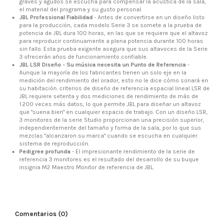
graves y agudos se escucha para compensar la acústica de la sala,
el material del programa y su gusto personal.
JBL Professional Fiabilidad
- Antes de convertirse en un diseño listo
para la producción, cada modelo Serie 3 se somete a la prueba de
potencia de JBL dura 100 horas, en las que se requiere que el altavoz
para reproducir continuamente a plena potencia durante 100 horas
sin fallo.
Esta prueba exigente asegura que sus altavoces de la Serie
3 ofrecerán años de funcionamiento confiable.
JBL LSR Diseño - Su música necesita un Punto de Referencia
-
Aunque la mayoría de los fabricantes tienen un solo eje en la
medición del rendimiento del orador, esto no le dice cómo sonará en
su habitación.
criterios de diseño de referencia espacial lineal LSR de
JBL requiere setenta y dos mediciones de rendimiento de más de
1.200 veces más datos, lo que permite JBL para diseñar un altavoz
que "suena bien" en cualquier espacio de trabajo.
Con un diseño LSR,
3 monitores de la serie Studio proporcionan una precisión superior,
independientemente del tamaño y forma de la sala, por lo que sus
mezclas "alcanzaron su marca" cuando se escucha en cualquier
sistema de reproducción.
Pedigree profunda
- El impresionante rendimiento de la serie de
referencia 3 monitores es el resultado del desarrollo de su buque
insignia M2 Maestro Monitor de referencia de JBL.
Comentarios (0)