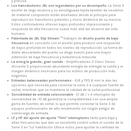
y precisa.
Los transductores JBL son legendarios por su desempeño.
La Serie 3
woofer de largo alcance y su amortiguada tejida tweeter de neodimio
de material compuesto están diseñados desde el principio para
reproducir los transitorios potentes y micro dinámica de su mezcla.
Estos controladores ofrecen bajos profundos impresionante y
respuesta de alta frecuencia suave más allá del alcance del oído
humano.
Patentada de JBL Slip Stream ™
trabajos de
diseño puerto de baja
frecuencia
en concierto con el woofer para producir una respuesta
de bajos profunda en todos los niveles de reproducción.
La forma de
doble abocardado del puerto se dirige exacto para una mayor
extensión de baja frecuencia y turbulencia reducida.
La energía grande, gran sonido
- Amplificadores 3 Class Series
eficiente D proporcionan abundante energía de entregar la salida y el
margen dinámico necesario para los estilos de producción más
exigentes
Entradas balanceadas profesionales
- XLR y TRS 6 mm le dan las
opciones que necesita para conectar la serie 3 a cualquier fuente de
señal, mientras que se mantiene la calidad de la señal profesional.
Sensibilidad de entrada seleccionable
- El dB / + 4 interruptor de
sensibilidad de -10 dB garantiza la compatibilidad con una amplia
gama de fuentes de señal, lo que permite conectar la Serie 3 de
equipos profesionales de alto rendimiento sin ningún peligro de
sobrecarga de entrada.
LF y HF del ajuste del ajuste "Trim" interruptores
tanto para baja y
altas frecuencias que dan un excelente control sobre el sonido de la
Serie 3 en "su" habitación.
Utilice estos para ajustar la cantidad de