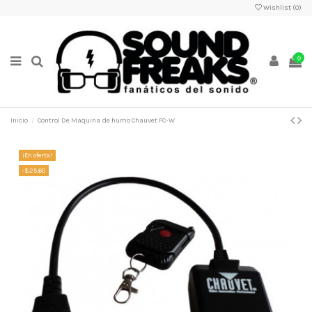
Wishlist (
0
)
0
Inicio
Control De Maquina de humo Chauvet FC-W
¡En oferta!
-$25,60