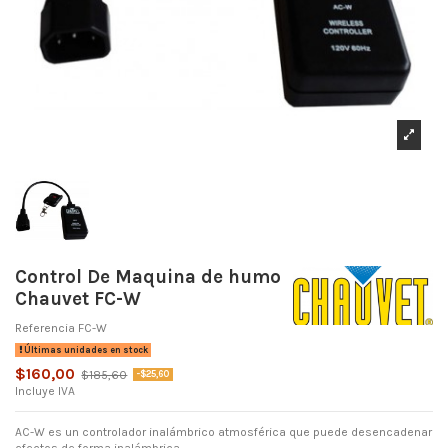
Control De Maquina de humo
Chauvet FC-W
Referencia
FC-W
Últimas unidades en stock
$160,00
$185,60
-$25,60
Incluye IVA
AC-W es un controlador inalámbrico atmosférica que puede desencadenar
efectos de forma inalámbrica.