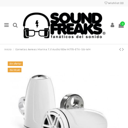
Wishlist (
0
)
0
Inicio
Cornetas Aereas Marina 7 Jl Audio 100w M770-ETX-SG-WH
¡En oferta!
-$230,40